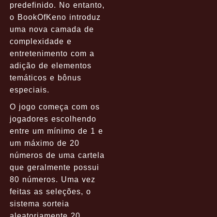
predefinido. No entanto,
o BookOfKeno introduz
uma nova camada de
complexidade e
entretenimento com a
adição de elementos
temáticos e bônus
especiais.
O jogo começa com os
jogadores escolhendo
entre um mínimo de 1 e
um máximo de 20
números de uma cartela
que geralmente possui
80 números. Uma vez
feitas as seleções, o
sistema sorteia
aleatoriamente 20