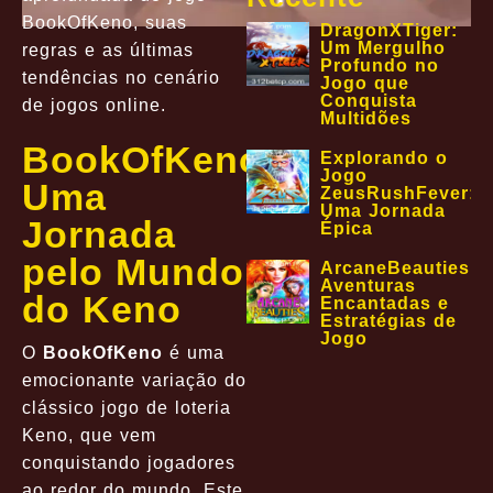
BookOfKeno, suas
DragonXTiger:
Um Mergulho
regras e as últimas
Profundo no
tendências no cenário
Jogo que
Conquista
de jogos online.
Multidões
BookOfKeno:
Explorando o
Jogo
Uma
ZeusRushFever:
Uma Jornada
Jornada
Épica
pelo Mundo
ArcaneBeauties:
Aventuras
do Keno
Encantadas e
Estratégias de
Jogo
O
BookOfKeno
é uma
emocionante variação do
clássico jogo de loteria
Keno, que vem
conquistando jogadores
ao redor do mundo. Este