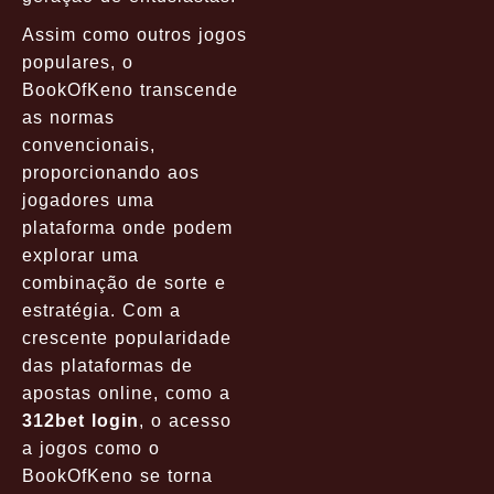
Assim como outros jogos
populares, o
BookOfKeno transcende
as normas
convencionais,
proporcionando aos
jogadores uma
plataforma onde podem
explorar uma
combinação de sorte e
estratégia. Com a
crescente popularidade
das plataformas de
apostas online, como a
312bet login
, o acesso
a jogos como o
BookOfKeno se torna