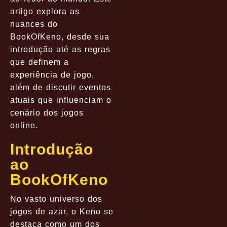
artigo explora as
nuances do
BookOfKeno, desde sua
introdução até as regras
que definem a
experiência de jogo,
além de discutir eventos
atuais que influenciam o
cenário dos jogos
online.
Introdução
ao
BookOfKeno
No vasto universo dos
jogos de azar, o Keno se
destaca como um dos