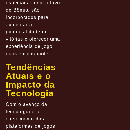
especiais, como o Livro
de Bônus, são
incorporados para
aumentar a
potencialidade de
vitórias e oferecer uma
experiência de jogo
mais emocionante.
Tendências
Atuais e o
Impacto da
Tecnologia
Com o avanço da
tecnologia e o
crescimento das
plataformas de jogos