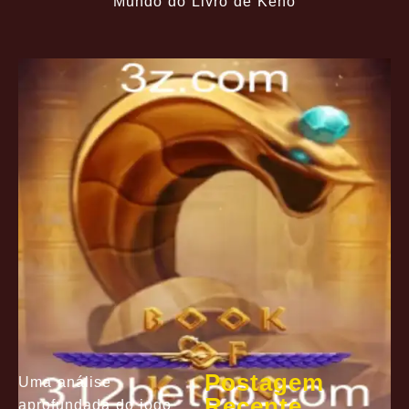
Mundo do Livro de Keno
Postagem
Uma análise
Recente
aprofundada do jogo