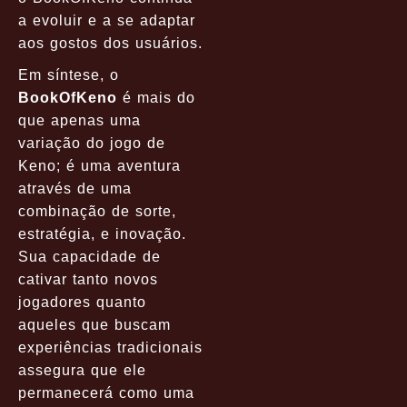
a evoluir e a se adaptar
aos gostos dos usuários.
Em síntese, o
BookOfKeno
é mais do
que apenas uma
variação do jogo de
Keno; é uma aventura
através de uma
combinação de sorte,
estratégia, e inovação.
Sua capacidade de
cativar tanto novos
jogadores quanto
aqueles que buscam
experiências tradicionais
assegura que ele
permanecerá como uma