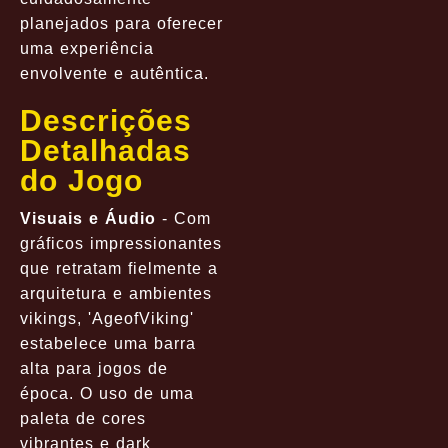
planejados para oferecer
uma experiência
envolvente e autêntica.
Descrições
Detalhadas
do Jogo
Visuais e Áudio
- Com
gráficos impressionantes
que retratam fielmente a
arquitetura e ambientes
vikings, 'AgeofViking'
estabelece uma barra
alta para jogos de
época. O uso de uma
paleta de cores
vibrantes e dark