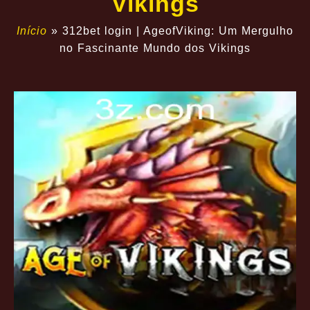
Vikings
Início
»
312bet login | AgeofViking: Um Mergulho
no Fascinante Mundo dos Vikings