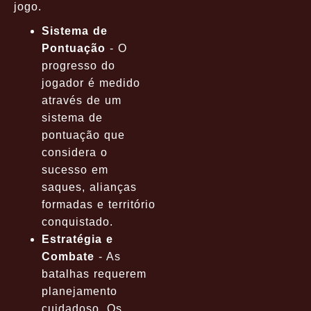
jogo.
Sistema de
Pontuação
- O
progresso do
jogador é medido
através de um
sistema de
pontuação que
considera o
sucesso em
saques, alianças
formadas e território
conquistado.
Estratégia e
Combate
- As
batalhas requerem
planejamento
cuidadoso. Os