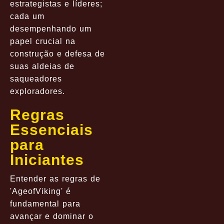
estrategistas e líderes;
cada um
desempenhando um
papel crucial na
construção e defesa de
suas aldeias de
saqueadores
exploradores.
Regras
Essenciais
para
Iniciantes
Entender as regras de
'AgeofViking' é
fundamental para
avançar e dominar o