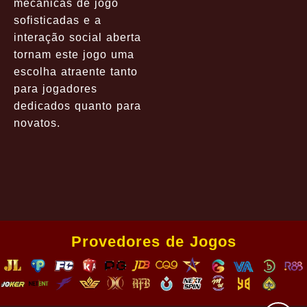
mecânicas de jogo
sofisticadas e a
interação social aberta
tornam este jogo uma
escolha atraente tanto
para jogadores
dedicados quanto para
novatos.
Provedores de Jogos