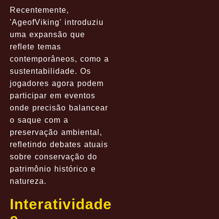
Recentemente,
'AgeofViking' introduziu
uma expansão que
reflete temas
contemporâneos, como a
sustentabilidade. Os
jogadores agora podem
participar em eventos
onde precisão balancear
o saque com a
preservação ambiental,
refletindo debates atuais
sobre conservação do
patrimônio histórico e
natureza.
Interatividade
e