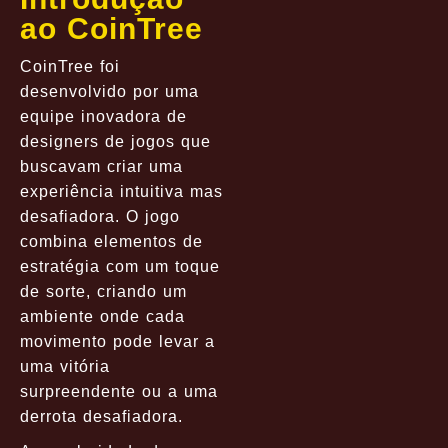
ao CoinTree
CoinTree foi
desenvolvido por uma
equipe inovadora de
designers de jogos que
buscavam criar uma
experiência intuitiva mas
desafiadora. O jogo
combina elementos de
estratégia com um toque
de sorte, criando um
ambiente onde cada
movimento pode levar a
uma vitória
surpreendente ou a uma
derrota desafiadora.