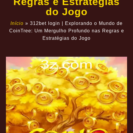
Regras e Estratégias
do Jogo
Início
»
312bet login | Explorando o Mundo de
CoinTree: Um Mergulho Profundo nas Regras e
Estratégias do Jogo