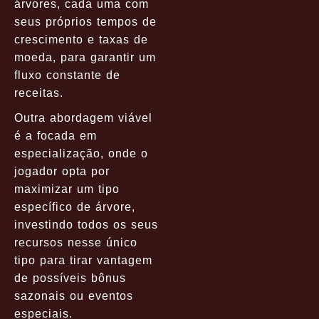
árvores, cada uma com
seus próprios tempos de
crescimento e taxas de
moeda, para garantir um
fluxo constante de
receitas.
Outra abordagem viável
é a focada em
especialização, onde o
jogador opta por
maximizar um tipo
específico de árvore,
investindo todos os seus
recursos nesse único
tipo para tirar vantagem
de possíveis bônus
sazonais ou eventos
especiais.