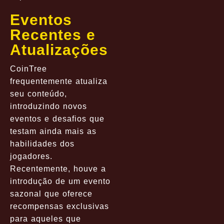
Eventos
Recentes e
Atualizações
CoinTree
frequentemente atualiza
seu conteúdo,
introduzindo novos
eventos e desafios que
testam ainda mais as
habilidades dos
jogadores.
Recentemente, houve a
introdução de um evento
sazonal que oferece
recompensas exclusivas
para aqueles que