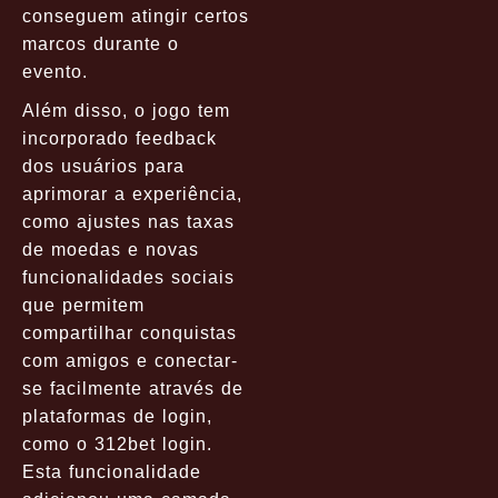
conseguem atingir certos
marcos durante o
evento.
Além disso, o jogo tem
incorporado feedback
dos usuários para
aprimorar a experiência,
como ajustes nas taxas
de moedas e novas
funcionalidades sociais
que permitem
compartilhar conquistas
com amigos e conectar-
se facilmente através de
plataformas de login,
como o 312bet login.
Esta funcionalidade