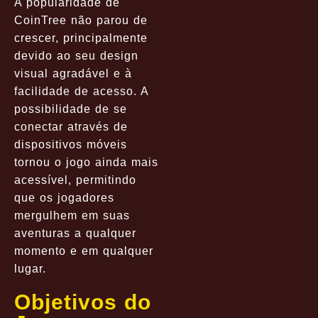
A popularidade de
CoinTree não parou de
crescer, principalmente
devido ao seu design
visual agradável e à
facilidade de acesso. A
possibilidade de se
conectar através de
dispositivos móveis
tornou o jogo ainda mais
acessível, permitindo
que os jogadores
mergulhem em suas
aventuras a qualquer
momento e em qualquer
lugar.
Objetivos do