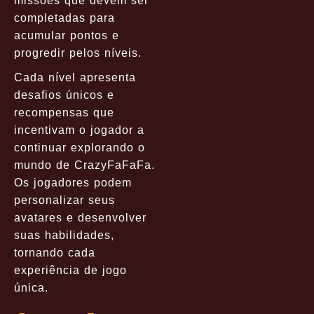
missões que devem ser
completadas para
acumular pontos e
progredir pelos níveis.
Cada nível apresenta
desafios únicos e
recompensas que
incentivam o jogador a
continuar explorando o
mundo de CrazyFaFaFa.
Os jogadores podem
personalizar seus
avatares e desenvolver
suas habilidades,
tornando cada
experiência de jogo
única.