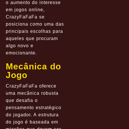
o aumento do interesse
em jogos online,
CrazyFaFaFa se
posiciona como uma das
principais escolhas para
aqueles que procuram
algo novo e
emocionante.
Mecânica do
Jogo
CrazyFaFaFa oferece
uma mecânica robusta
que desafia o
pensamento estratégico
do jogador. A estrutura
do jogo é baseada em