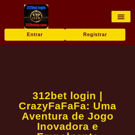
Jogos de cass
Apostas esp
Sabong online
Rinha de galos
Reportagens da M
Entrar
Registrar
312bet login |
CrazyFaFaFa: Uma
Aventura de Jogo
Inovadora e