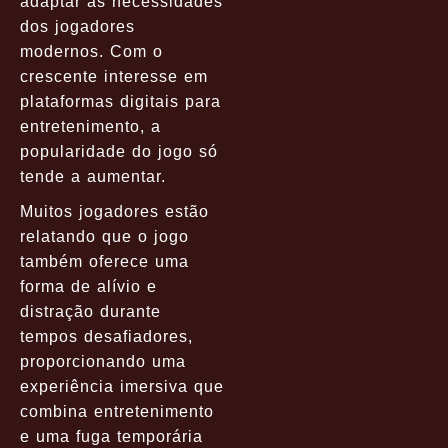
adaptar às necessidades
dos jogadores
modernos. Com o
crescente interesse em
plataformas digitais para
entretenimento, a
popularidade do jogo só
tende a aumentar.
Muitos jogadores estão
relatando que o jogo
também oferece uma
forma de alívio e
distração durante
tempos desafiadores,
proporcionando uma
experiência imersiva que
combina entretenimento
e uma fuga temporária