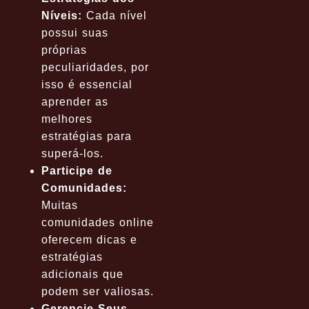
Níveis:
Cada nível
possui suas
próprias
peculiaridades, por
isso é essencial
aprender as
melhores
estratégias para
superá-los.
Participe de
Comunidades:
Muitas
comunidades online
oferecem dicas e
estratégias
adicionais que
podem ser valiosas.
Gerencie Seus