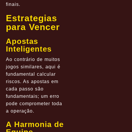
finais.
Estrategias
para Vencer
Apostas
Inteligentes
Ao contrário de muitos
jogos similares, aqui é
fundamental calcular
riscos. As apostas em
cada passo são
fundamentais; um erro
pode comprometer toda
a operação.
A Harmonia de