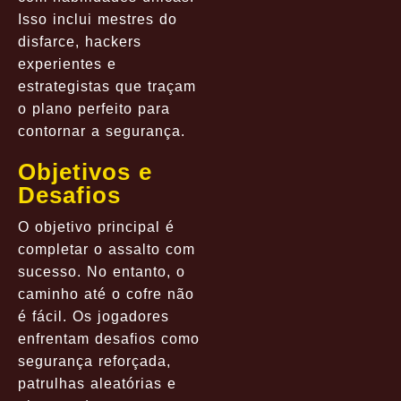
Isso inclui mestres do
disfarce, hackers
experientes e
estrategistas que traçam
o plano perfeito para
contornar a segurança.
Objetivos e
Desafios
O objetivo principal é
completar o assalto com
sucesso. No entanto, o
caminho até o cofre não
é fácil. Os jogadores
enfrentam desafios como
segurança reforçada,
patrulhas aleatórias e