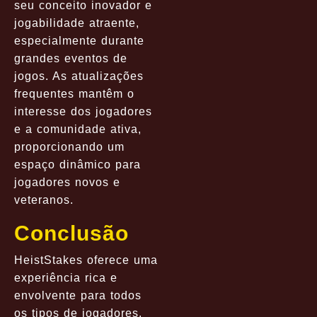
seu conceito inovador e
jogabilidade atraente,
especialmente durante
grandes eventos de
jogos. As atualizações
frequentes mantêm o
interesse dos jogadores
e a comunidade ativa,
proporcionando um
espaço dinâmico para
jogadores novos e
veteranos.
Conclusão
HeistStakes oferece uma
experiência rica e
envolvente para todos
os tipos de jogadores.