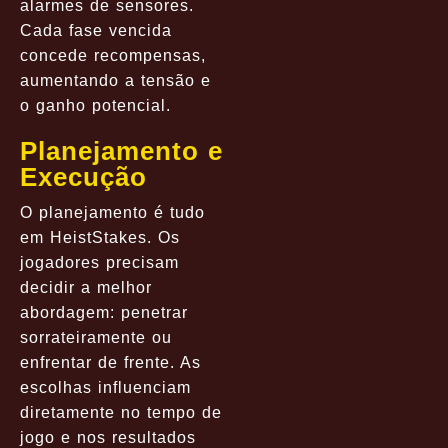
alarmes de sensores.
Cada fase vencida
concede recompensas,
aumentando a tensão e
o ganho potencial.
Planejamento e
Execução
O planejamento é tudo
em HeistStakes. Os
jogadores precisam
decidir a melhor
abordagem: penetrar
sorrateiramente ou
enfrentar de frente. As
escolhas influenciam
diretamente no tempo de
jogo e nos resultados