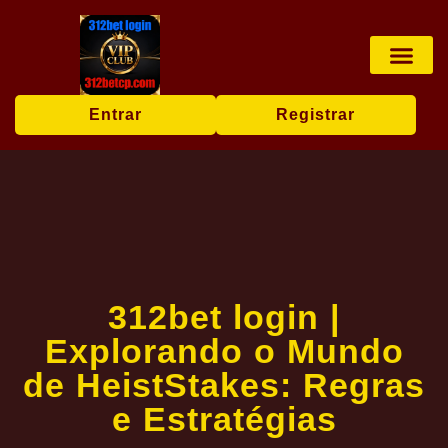
Jogos de cass
Apostas esp
Sabong online
Rinha de galos
Reportagens da M
Entrar
Registrar
312bet login |
Explorando o Mundo
de HeistStakes: Regras
e Estratégias