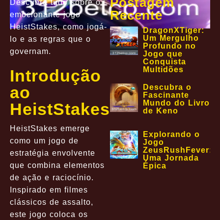
Postagem
Descubra tudo sobre o
Recente
emocionante jogo
HeistStakes, como jogá-
DragonXTiger:
Um Mergulho
lo e as regras que o
Profundo no
governam.
Jogo que
Conquista
Multidões
Introdução
ao
Descubra o
Fascinante
Mundo do Livro
HeistStakes
de Keno
HeistStakes emerge
Explorando o
como um jogo de
Jogo
ZeusRushFever:
estratégia envolvente
Uma Jornada
que combina elementos
Épica
de ação e raciocínio.
Inspirado em filmes
clássicos de assalto,
este jogo coloca os