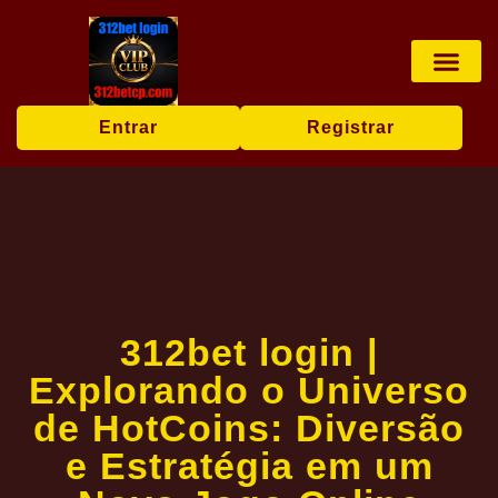
Jogos de cass
Apostas esp
Sabong online
Rinha de galos
Reportagens da M
Entrar
Registrar
312bet login |
Explorando o Universo
de HotCoins: Diversão
e Estratégia em um