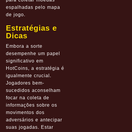
espalhadas pelo mapa
de jogo.
Estratégias e
Dicas
Embora a sorte
desempenhe um papel
significativo em
HotCoins, a estratégia é
igualmente crucial.
Jogadores bem-
sucedidos aconselham
focar na coleta de
informações sobre os
movimentos dos
adversários e antecipar
suas jogadas. Estar