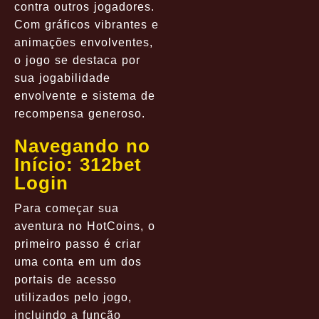
contra outros jogadores.
Com gráficos vibrantes e
animações envolventes,
o jogo se destaca por
sua jogabilidade
envolvente e sistema de
recompensa generoso.
Navegando no
Início: 312bet
Login
Para começar sua
aventura no HotCoins, o
primeiro passo é criar
uma conta em um dos
portais de acesso
utilizados pelo jogo,
incluindo a função