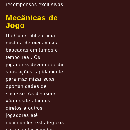
recompensas exclusivas.
Mecânicas de
Jogo
HotCoins utiliza uma
mistura de mecânicas
baseadas em turnos e
tempo real. Os
jogadores devem decidir
suas ações rapidamente
para maximizar suas
oportunidades de
sucesso. As decisões
vão desde ataques
diretos a outros
jogadores até
movimentos estratégicos
para coletar moedas