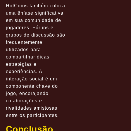
HotCoins também coloca
uma ênfase significativa
em sua comunidade de
jogadores. Fóruns e
grupos de discussão são
frequentemente
utilizados para
compartilhar dicas,
estratégias e
experiências. A
interação social é um
componente chave do
jogo, encorajando
colaborações e
rivalidades amistosas
entre os participantes.
Conclusão