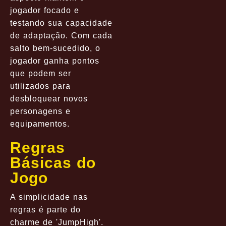
jogador focado e
testando sua capacidade
de adaptação. Com cada
salto bem-sucedido, o
jogador ganha pontos
que podem ser
utilizados para
desbloquear novos
personagens e
equipamentos.
Regras
Básicas do
Jogo
A simplicidade nas
regras é parte do
charme de 'JumpHigh'.