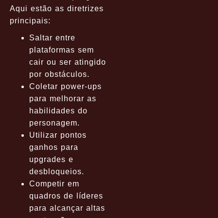
Aqui estão as diretrizes
principais:
Saltar entre
plataformas sem
cair ou ser atingido
por obstáculos.
Coletar power-ups
para melhorar as
habilidades do
personagem.
Utilizar pontos
ganhos para
upgrades e
desbloqueios.
Competir em
quadros de líderes
para alcançar altas