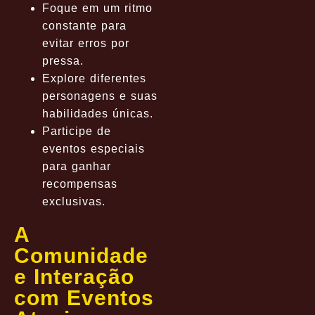
Foque em um ritmo
constante para
evitar erros por
pressa.
Explore diferentes
personagens e suas
habilidades únicas.
Participe de
eventos especiais
para ganhar
recompensas
exclusivas.
A
Comunidade
e Interação
com Eventos