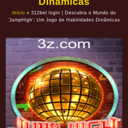
Dinâmicas
Início
»
312bet login | Descubra o Mundo do
'JumpHigh': Um Jogo de Habilidades Dinâmicas