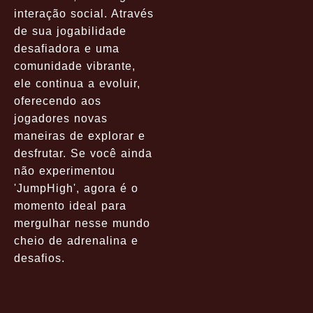
interação social. Através
de sua jogabilidade
desafiadora e uma
comunidade vibrante,
ele continua a evoluir,
oferecendo aos
jogadores novas
maneiras de explorar e
desfrutar. Se você ainda
não experimentou
'JumpHigh', agora é o
momento ideal para
mergulhar nesse mundo
cheio de adrenalina e
desafios.