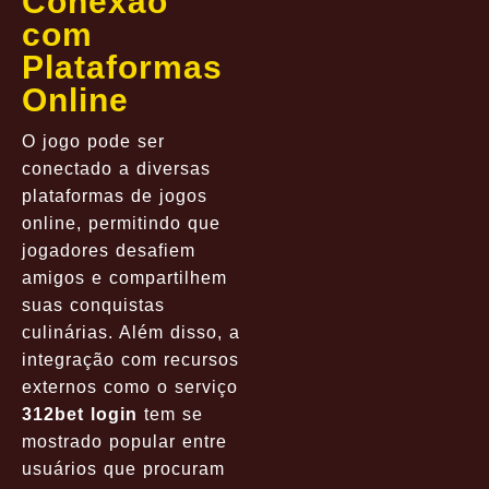
Conexão
com
Plataformas
Online
O jogo pode ser
conectado a diversas
plataformas de jogos
online, permitindo que
jogadores desafiem
amigos e compartilhem
suas conquistas
culinárias. Além disso, a
integração com recursos
externos como o serviço
312bet login
tem se
mostrado popular entre
usuários que procuram