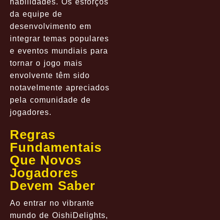
habilidades. Os esforços
da equipe de
desenvolvimento em
integrar temas populares
e eventos mundiais para
tornar o jogo mais
envolvente têm sido
notavelmente apreciados
pela comunidade de
jogadores.
Regras
Fundamentais
Que Novos
Jogadores
Devem Saber
Ao entrar no vibrante
mundo de OishiDelights,