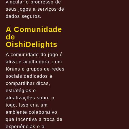
vincular o progresso de
seus jogos a serviços de
dados seguros.
A Comunidade
de
OishiDelights
A comunidade do jogo é
ativa e acolhedora, com
fóruns e grupos de redes
sociais dedicados a
compartilhar dicas,
estratégias e
atualizações sobre o
jogo. Isso cria um
ambiente colaborativo
que incentiva a troca de
experiências e a