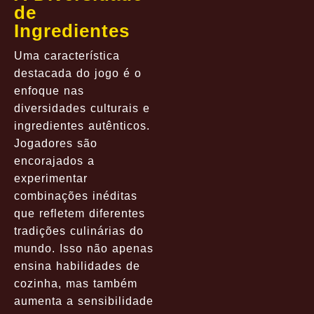
de
Ingredientes
Uma característica
destacada do jogo é o
enfoque nas
diversidades culturais e
ingredientes autênticos.
Jogadores são
encorajados a
experimentar
combinações inéditas
que refletem diferentes
tradições culinárias do
mundo. Isso não apenas
ensina habilidades de
cozinha, mas também
aumenta a sensibilidade