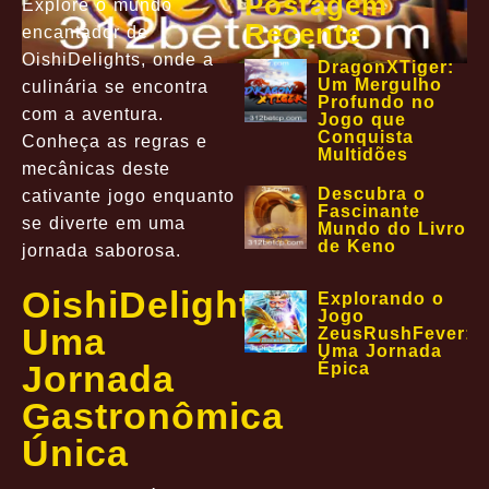
Postagem
Explore o mundo
Recente
encantador de
OishiDelights, onde a
DragonXTiger:
Um Mergulho
culinária se encontra
Profundo no
com a aventura.
Jogo que
Conquista
Conheça as regras e
Multidões
mecânicas deste
Descubra o
cativante jogo enquanto
Fascinante
se diverte em uma
Mundo do Livro
de Keno
jornada saborosa.
OishiDelights:
Explorando o
Jogo
Uma
ZeusRushFever:
Uma Jornada
Jornada
Épica
Gastronômica
Única