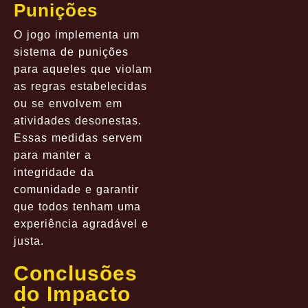
Punições
O jogo implementa um
sistema de punições
para aqueles que violam
as regras estabelecidas
ou se envolvem em
atividades desonestas.
Essas medidas servem
para manter a
integridade da
comunidade e garantir
que todos tenham uma
experiência agradável e
justa.
Conclusões
do Impacto