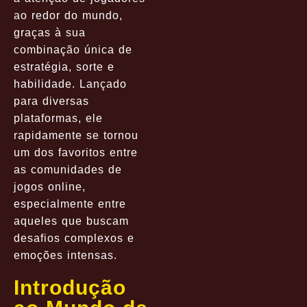
ao redor do mundo,
graças à sua
combinação única de
estratégia, sorte e
habilidade. Lançado
para diversas
plataformas, ele
rapidamente se tornou
um dos favoritos entre
as comunidades de
jogos online,
especialmente entre
aqueles que buscam
desafios complexos e
emoções intensas.
Introdução