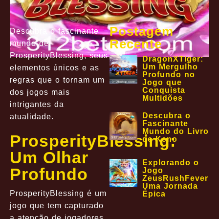
Postagem
Descubra o fascinante
Recente
mundo de
ProsperityBlessing, seus
DragonXTiger:
Um Mergulho
elementos únicos e as
Profundo no
regras que o tornam um
Jogo que
Conquista
dos jogos mais
Multidões
intrigantes da
Descubra o
atualidade.
Fascinante
Mundo do Livro
ProsperityBlessing:
de Keno
Um Olhar
Explorando o
Profundo
Jogo
ZeusRushFever:
Uma Jornada
ProsperityBlessing é um
Épica
jogo que tem capturado
a atenção de jogadores