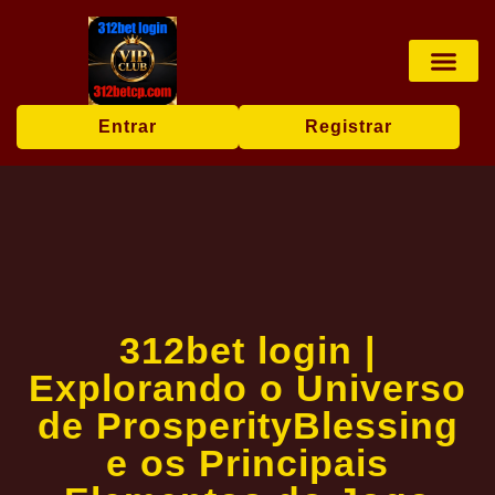
Jogos de cass
Apostas esp
Sabong online
Rinha de galos
Reportagens da M
Entrar
Registrar
312bet login |
Explorando o Universo
de ProsperityBlessing
e os Principais