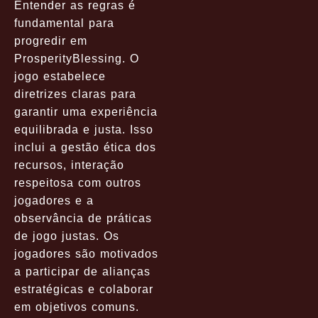
Entender as regras é
fundamental para
progredir em
ProsperityBlessing. O
jogo estabelece
diretrizes claras para
garantir uma experiência
equilibrada e justa. Isso
inclui a gestão ética dos
recursos, interação
respeitosa com outros
jogadores e a
observância de práticas
de jogo justas. Os
jogadores são motivados
a participar de alianças
estratégicas e colaborar
em objetivos comuns.