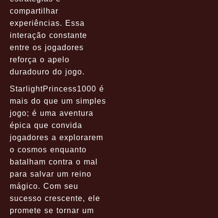
compartilhar
experiências. Essa
interação constante
entre os jogadores
reforça o apelo
duradouro do jogo.
StarlightPrincess1000 é
mais do que um simples
jogo; é uma aventura
épica que convida
jogadores a explorarem
o cosmos enquanto
batalham contra o mal
para salvar um reino
mágico. Com seu
sucesso crescente, ele
promete se tornar um