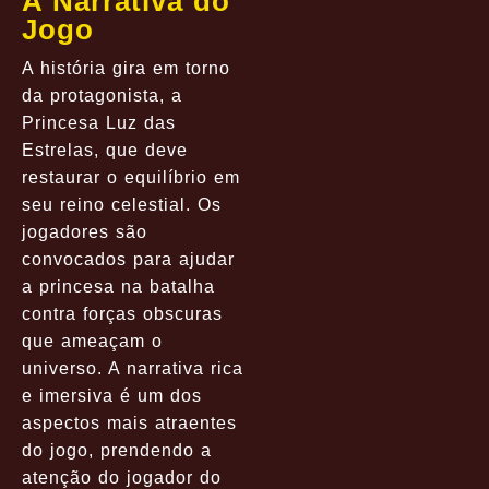
A Narrativa do
Jogo
A história gira em torno
da protagonista, a
Princesa Luz das
Estrelas, que deve
restaurar o equilíbrio em
seu reino celestial. Os
jogadores são
convocados para ajudar
a princesa na batalha
contra forças obscuras
que ameaçam o
universo. A narrativa rica
e imersiva é um dos
aspectos mais atraentes
do jogo, prendendo a
atenção do jogador do