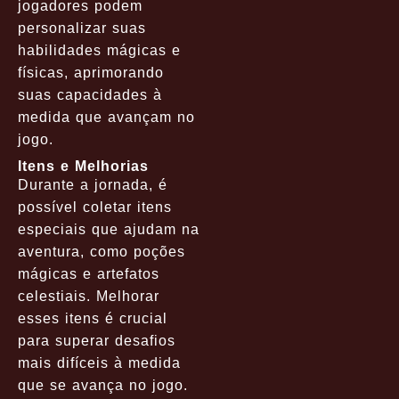
jogadores podem
personalizar suas
habilidades mágicas e
físicas, aprimorando
suas capacidades à
medida que avançam no
jogo.
Itens e Melhorias
Durante a jornada, é
possível coletar itens
especiais que ajudam na
aventura, como poções
mágicas e artefatos
celestiais. Melhorar
esses itens é crucial
para superar desafios
mais difíceis à medida
que se avança no jogo.