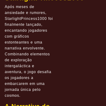
Após meses de
ansiedade e rumores,
StarlightPrincess1000 foi
finalmente lançado,
encantando jogadores
com gráficos
estonteantes e uma
narrativa envolvente.
Combinando elementos
de exploração
intergaláctica e
aventura, o jogo desafia
os jogadores a
embarcarem em uma
jornada única pelo
cosmos.