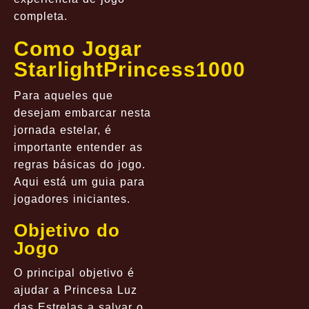
completa.
Como Jogar
StarlightPrincess1000
Para aqueles que
desejam embarcar nesta
jornada estelar, é
importante entender as
regras básicas do jogo.
Aqui está um guia para
jogadores iniciantes.
Objetivo do
Jogo
O principal objetivo é
ajudar a Princesa Luz
das Estrelas a salvar o