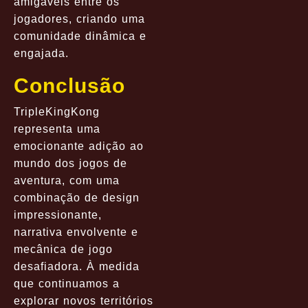
amigáveis entre os
jogadores, criando uma
comunidade dinâmica e
engajada.
Conclusão
TripleKingKong
representa uma
emocionante adição ao
mundo dos jogos de
aventura, com uma
combinação de design
impressionante,
narrativa envolvente e
mecânica de jogo
desafiadora. À medida
que continuamos a
explorar novos territórios