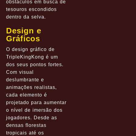
obstáculos em busca de
tesouros escondidos
dentro da selva.
Design e
Gráficos
O design gráfico de
TripleKingKong é um
dos seus pontos fortes.
Com visual
deslumbrante e
animações realistas,
cada elemento é
projetado para aumentar
o nível de imersão dos
jogadores. Desde as
densas florestas
tropicais até os