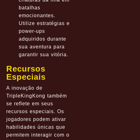
batalhas
emocionantes.
Utilize estratégias e
power-ups
adquiridos durante
sua aventura para
garantir sua vitória.
Recursos
Especiais
A inovação de
TripleKingKong também
se reflete em seus
recursos especiais. Os
jogadores podem ativar
habilidades únicas que
permitem interagir com o