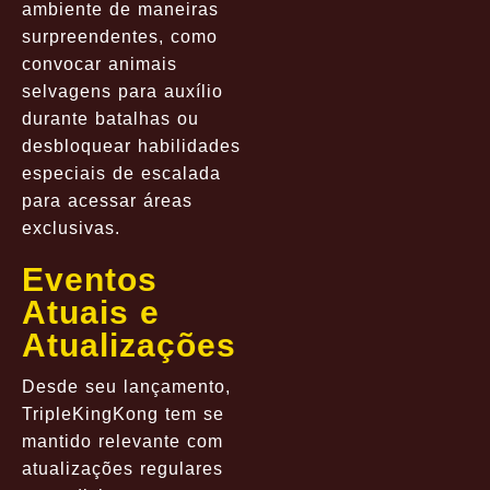
ambiente de maneiras
surpreendentes, como
convocar animais
selvagens para auxílio
durante batalhas ou
desbloquear habilidades
especiais de escalada
para acessar áreas
exclusivas.
Eventos
Atuais e
Atualizações
Desde seu lançamento,
TripleKingKong tem se
mantido relevante com
atualizações regulares