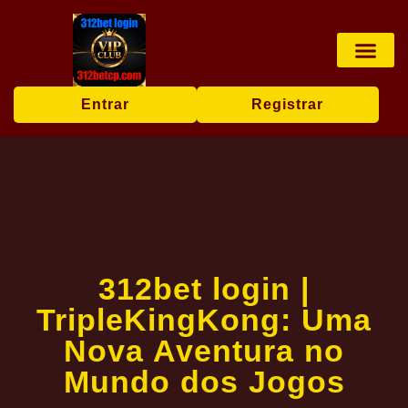
Jogos de cass
Apostas esp
Sabong online
Rinha de galos
Reportagens da M
Entrar
Registrar
312bet login |
TripleKingKong: Uma
Nova Aventura no
Mundo dos Jogos