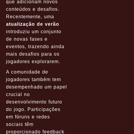
que adicionam novos
conteúdos e desafios.
Recentemente, uma
atualização de verão
introduziu um conjunto
de novas fases e
eventos, trazendo ainda
mais desafios para os
jogadores explorarem.
A comunidade de
jogadores também tem
desempenhado um papel
crucial no
desenvolvimento futuro
do jogo. Participações
em fóruns e redes
sociais têm
proporcionado feedback