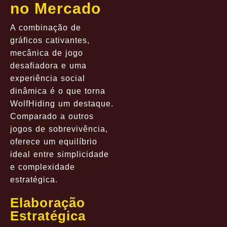
no Mercado
A combinação de
gráficos cativantes,
mecânica de jogo
desafiadora e uma
experiência social
dinâmica é o que torna
WolfHiding um destaque.
Comparado a outros
jogos de sobrevivência,
oferece um equilíbrio
ideal entre simplicidade
e complexidade
estratégica.
Elaboração
Estratégica