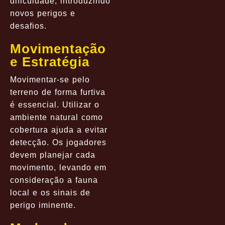
dificuldade, introduzindo
novos perigos e
desafios.
Movimentação
e Estratégia
Movimentar-se pelo
terreno de forma furtiva
é essencial. Utilizar o
ambiente natural como
cobertura ajuda a evitar
detecção. Os jogadores
devem planejar cada
movimento, levando em
consideração a fauna
local e os sinais de
perigo iminente.