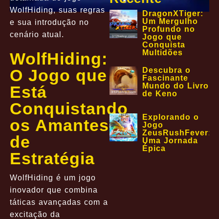
WolfHiding, suas regras
DragonXTiger:
Um Mergulho
e sua introdução no
Profundo no
cenário atual.
Jogo que
Conquista
Multidões
WolfHiding:
O Jogo que
Descubra o
Fascinante
Mundo do Livro
Está
de Keno
Conquistando
Explorando o
os Amantes
Jogo
ZeusRushFever:
de
Uma Jornada
Épica
Estratégia
WolfHiding é um jogo
inovador que combina
táticas avançadas com a
excitação da