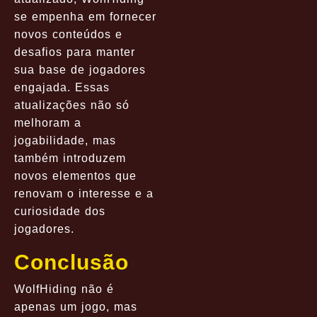
se empenha em fornecer
novos conteúdos e
desafios para manter
sua base de jogadores
engajada. Essas
atualizações não só
melhoram a
jogabilidade, mas
também introduzem
novos elementos que
renovam o interesse e a
curiosidade dos
jogadores.
Conclusão
WolfHiding não é
apenas um jogo, mas