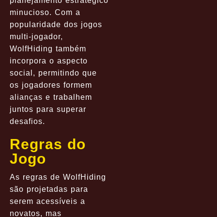
planejamento estratégico
minucioso. Com a
popularidade dos jogos
multi-jogador,
WolfHiding também
incorpora o aspecto
social, permitindo que
os jogadores formem
alianças e trabalhem
juntos para superar
desafios.
Regras do
Jogo
As regras de WolfHiding
são projetadas para
serem acessíveis a
novatos, mas